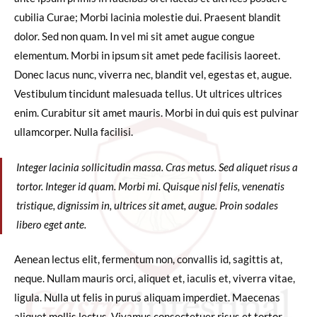
cubilia Curae; Morbi lacinia molestie dui. Praesent blandit
dolor. Sed non quam. In vel mi sit amet augue congue
elementum. Morbi in ipsum sit amet pede facilisis laoreet.
Donec lacus nunc, viverra nec, blandit vel, egestas et, augue.
Vestibulum tincidunt malesuada tellus. Ut ultrices ultrices
enim. Curabitur sit amet mauris. Morbi in dui quis est pulvinar
ullamcorper. Nulla facilisi.
Integer lacinia sollicitudin massa. Cras metus. Sed aliquet risus a
tortor. Integer id quam. Morbi mi. Quisque nisl felis, venenatis
tristique, dignissim in, ultrices sit amet, augue. Proin sodales
libero eget ante.
Aenean lectus elit, fermentum non, convallis id, sagittis at,
neque. Nullam mauris orci, aliquet et, iaculis et, viverra vitae,
ligula. Nulla ut felis in purus aliquam imperdiet. Maecenas
aliquet mollis lectus. Vivamus consectetuer risus et tortor.